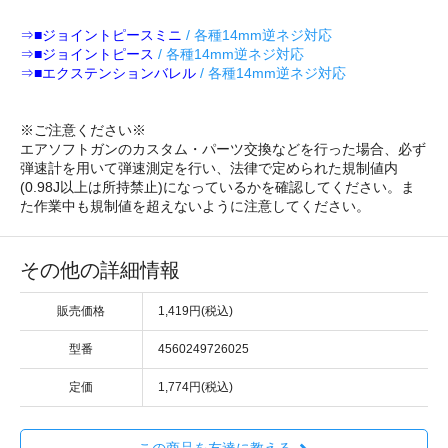
⇒■ジョイントピースミニ
/ 各種14mm逆ネジ対応
⇒■ジョイントピース
/ 各種14mm逆ネジ対応
⇒■エクステンションバレル
/ 各種14mm逆ネジ対応
※ご注意ください※
エアソフトガンのカスタム・パーツ交換などを行った場合、必ず
弾速計を用いて弾速測定を行い、法律で定められた規制値内
(0.98J以上は所持禁止)になっているかを確認してください。ま
た作業中も規制値を超えないように注意してください。
その他の詳細情報
販売価格
1,419円(税込)
型番
4560249726025
定価
1,774円(税込)