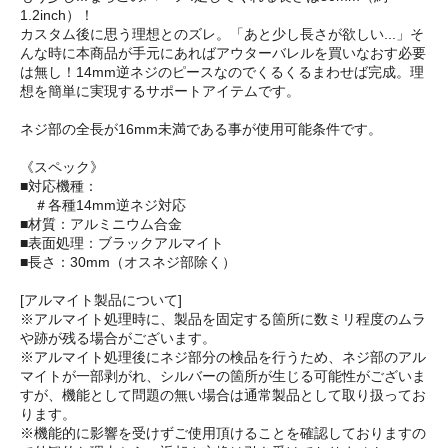
1.2inch）！
カスタム後に思う理想とのズレ。「あと少し長さが欲しい...」そ
んな時に本商品が手元にあればアウターバレルを買いなおす必要
は無し！14mm逆ネジのピースなのでくるくるまわせば完成。理
想を簡単に実現するサポートアイテムです。
ネジ部の全長が16mm未満である事が使用可能条件です。
《スペック》
■対応機種：
＃各種14mm逆ネジ対応
■材質：アルミニウム合金
■表面処理：ブラックアルマイト
■長さ：30mm（オスネジ部除く）
[アルマイト製品について]
※アルマイト処理時に、製品を固定する箇所に数ミリ程度のムラ
や跡が残る場合がございます。
※アルマイト処理後にネジ部分の検品を行うため、ネジ部のアル
マイトが一部剥がれ、シルバーの箇所が生じる可能性がございま
すが、機能として問題の無い場合は通常製品として取り扱ってお
ります。
※機能的に影響を受けずご使用頂けることを確認しておりますの