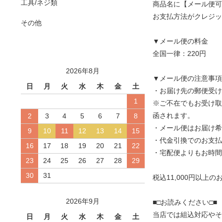
工具/ネジ類
商品名に【メール便可
お支払方法がクレジット
その他
▼メール便の料金
全国一律：220円
2026年8月
▼メール便の注意事項
日
月
火
水
木
金
土
・お届け先の郵便受け
1
※ご不在でもお受け取
函されます。
2
3
4
5
6
7
8
・メール便はお届け希
9
10
11
12
13
14
15
・代金引換でのお支払
16
17
18
19
20
21
22
・宅配便よりもお時間
23
24
25
26
27
28
29
30
31
税込11,000円以上
2026年9月
■□お読みください□■
当店では組込対応やそ
日
月
火
水
木
金
土