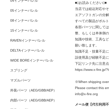
04インナーバレル
■□お読みください□■
当店では組込対応やそ
05インナーバレル
エアソフトガンの分解
08インナーバレル
すべての製品がボルト
各部パーツに関しては
15インナーバレル
整、もしくは本体側の
知識や技術、工具など
RAVENインナーバレル
願い致します。
DELTAインナーバレル
知識不足・技量不足に
誤使用及び経験不足に
WIDE BOREインナーバレル
下記リンク先に注意点
https://www.x-fire.jp
スプリング
マズルパーツ
※When shipping overse
Please contact this em
外装パーツ（AEG/GBB/AEP）
info@x-fire.org
内部パーツ（AEG/GBB/AEP）
メール便【代引利用不