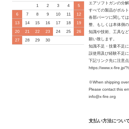
エアソフトガンの分解
1
2
3
4
5
すべての製品がボルト
6
7
8
9
10
11
12
各部パーツに関しては
13
14
15
16
17
18
19
整、もしくは本体側の
20
21
22
23
24
25
26
知識や技術、工具など
願い致します。
27
28
29
30
知識不足・技量不足に
誤使用及び経験不足に
下記リンク先に注意点
https://www.x-fire.jp
※When shipping overse
Please contact this em
info@x-fire.org
支払い方法につい