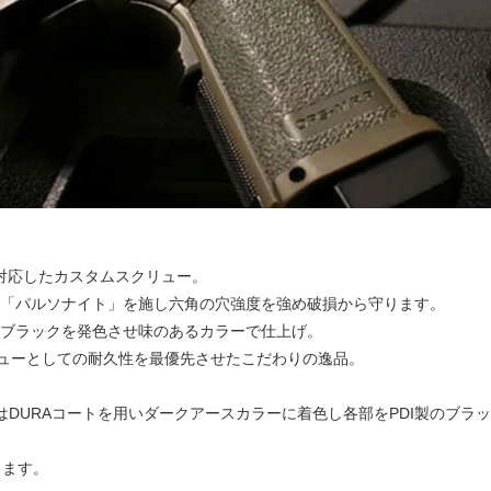
4.3 に対応したカスタムスクリュー。
「パルソナイト」を施し六角の穴強度を強め破損から守ります。
ブラックを発色させ味のあるカラーで仕上げ。
クリューとしての耐久性を最優先させたこだわりの逸品。
 5.1はDURAコートを用いダークアースカラーに着色し各部をPDI製のブ
ります。