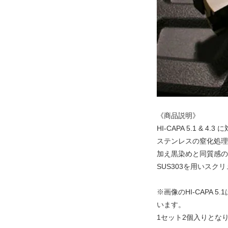
《商品説明》
HI-CAPA 5.1 & 
ステンレスの窒化処理
加え黒染めと同質感の
SUS303を用いス
※画像のHI-CAPA
います。
1セット2個入りとな