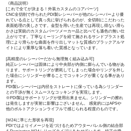
《商品説明》
[これで全てが決まる！外装カスタムのコアパーツ]
CNC全切削で作られたPDI製レシーバーが他のレシーバーより優
れている点として真っ先に挙げられるのが、全切削にこだわった
表面処理の美しさです。金型を用いた生産では再現し得ない滑ら
かさは実銃のカスタムパーツメーカー品と比べても遜色の無い仕
上がりです。丁寧なミーリングを経て施されるサンドブラスト処
理により滑らかな曲面を作り出しマットな質感のブラックアルマ
イトにより重厚な落ち着いた質感となっています。
[高精度のレシーバーだから無理無く組み込み可]
純正レシーバーは固体により中央部が内側に膨らんでいる物があ
ります。サポートリングが磨耗してしまった場合やリングを外し
た場合にシリンダーが摩ることでコッキングが重くなる事があり
ます。
PDI製レシーバーは内径をストレートに保っている為シリンダー
との干渉が無くスムースなコッキングを実現します。
※PDI製はサポートリングが使用出来ません。シリンダーの擦れ
は発生しますが実射に影響はございません。 感覚的にはAPSや
他のボルトアクションライフルで感じられる程度のものです。
[Ｍ24に準じた形状を再現]
PDIではよりイメージを近づけるためアウターバレル側の結合部