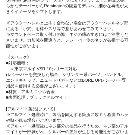
をRemington M24シリーズタイプにあわせています。純正の滑
らかなテーパーからRemingtonの段差モデルへ。細かな再現が大
きくイメージをシフトします。
※アウターバレルと上手く合わない場合はアウターバレルネジ部
にある「小穴」を棒ヤスリ等で擦りあわせてみて下さい。
※マウントベース取り付けの際、ネジの締めすぎにはご注意くだ
さいませ。力加減を間違うと、レシーバー側のネジが破損する可
能性がございます。
《スペック》
■対応機種：
＃東京マルイ VSR-10シリーズ対応
(レシーバーを交換した場合、シリンダー系パーツ、ハンドル、
エンドキャップ、ニュートリガーなどはBORE UPレシーバー専
用品を使用する必要がございます。）
■材質：アルミニウム合金
■表面処理：ブラックアルマイト
[アルマイト製品について]
※アルマイト処理時に、製品を固定する箇所に数ミリ程度のムラ
や跡が残る場合がございます。
※アルマイト処理後にネジ部分の検品を行うため、ネジ部のアル
マイトが一部剥がれ、シルバーの箇所が生じる可能性がございま