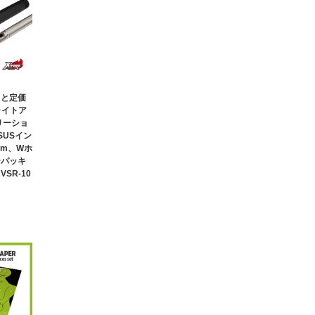
ると定価
ライトア
リーショ
SUSイン
mm、Wホ
ーパッキ
VSR-10