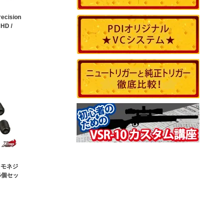
ision
D /
)
イモネジ
5個セッ