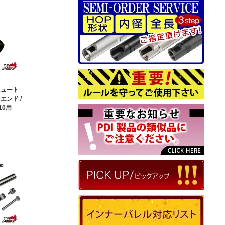
ニュート
エンド /
10用