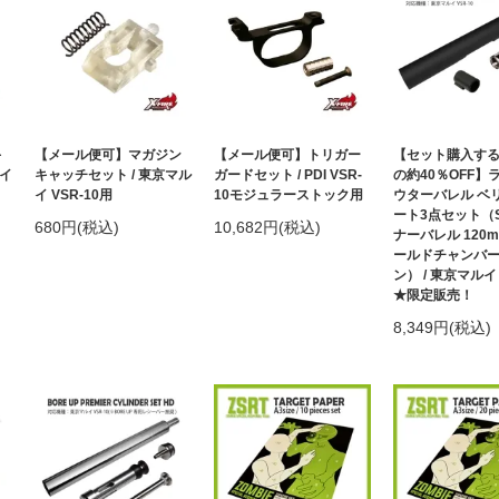
キ
【メール便可】マガジン
【メール便可】トリガー
【セット購入す
サイ
キャッチセット / 東京マル
ガードセット / PDI VSR-
の約40％OFF】
イ VSR-10用
10モジュラーストック用
ウターバレル ベ
ート3点セット（
680円(税込)
10,682円(税込)
ナーバレル 120
ールドチャンバ
ン） / 東京マルイ 
★限定販売！
8,349円(税込)