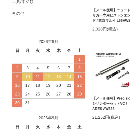
工具/ネジ類
【メール便可】ニュー
その他
リガー専用ピストンエ
ド / 東京マルイ L96AW
2,928円(税込)
2026年8月
日
月
火
水
木
金
土
1
2
3
4
5
6
7
8
9
10
11
12
13
14
15
16
17
18
19
20
21
22
23
24
25
26
27
28
29
【メール便可】Precisio
30
31
シリンダーセットVC /
ARES AW338
21,252円(税込)
2026年9月
日
月
火
水
木
金
土